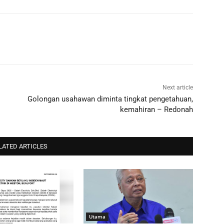
Next article
Golongan usahawan diminta tingkat pengetahuan,
kemahiran – Redonah
LATED ARTICLES
Utama