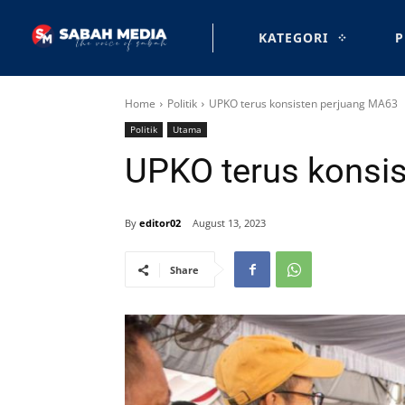
KATEGORI
P
Home
Politik
UPKO terus konsisten perjuang MA63
Politik
Utama
UPKO terus konsi
By
editor02
August 13, 2023
Share