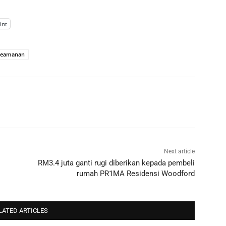
int
keamanan
Next article
RM3.4 juta ganti rugi diberikan kepada pembeli
rumah PR1MA Residensi Woodford
LATED ARTICLES