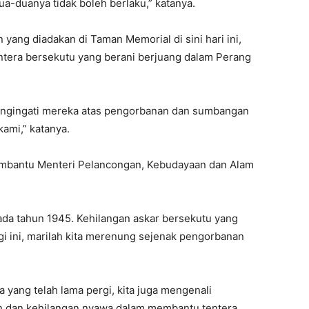
ua-duanya tidak boleh berlaku,” katanya.
ang diadakan di Taman Memorial di sini hari ini,
entera bersekutu yang berani berjuang dalam Perang
engingati mereka atas pengorbanan dan sumbangan
ami,” katanya.
embantu Menteri Pelancongan, Kebudayaan dan Alam
ada tahun 1945. Kehilangan askar bersekutu yang
Pagi ini, marilah kita merenung sejenak pengorbanan
yang telah lama pergi, kita juga mengenali
 dan kehilangan nyawa dalam membantu tentera