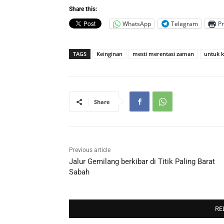
Share this:
WhatsApp
Telegram
Pr
TAGS
Keinginan
mesti merentasi zaman
untuk 
Share
Previous article
Jalur Gemilang berkibar di Titik Paling Barat
Sabah
RE