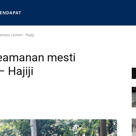
ENDAPAT
ntasi zaman - Hajiji
keamanan mesti
 Hajiji