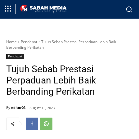
Home
Pendapat
Tujuh Sebab Prestasi Perpaduan Lebih Baik
Berbanding Perikatan
Pendapat
Tujuh Sebab Prestasi
Perpaduan Lebih Baik
Berbanding Perikatan
By
editor03
August 15, 2023