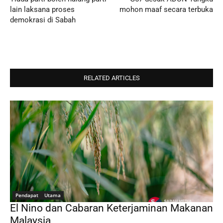
lain laksana proses
mohon maaf secara terbuka
demokrasi di Sabah
RELATED ARTICLES
Pendapat
Utama
El Nino dan Cabaran Keterjaminan Makanan
Malaysia