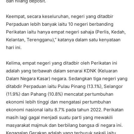
dan hilang deposit.
Keempat, secara keseluruhan, negeri yang ditadbir
Perpaduan lebih banyak iaitu 10 negeri berbanding
Perikatan iaitu hanya empat negeri sahaja (Perlis, Kedah,
Kelantan, Terengganu),” katanya dalam satu kenyataan
hari ini.
Kelima, empat negeri yang ditadbir oleh Perikatan ini
adalah yang terbawah dalam senarai KDNK (Keluaran
Dalam Negara Kasar) negara. Sedangkan tiga negeri yang
ditabdir Perpaduan iaitu Pulau Pinang (13.1%), Selangor
(11.9%) dan Pahang (10.8%) mencatat pertumbuhan
ekonomi lebih tinggi dan mengatasi pertumbuhan
ekonomi nasional iaitu 8.7% pada tahun 2022. Perikatan
masih lagi gagal menjadi suatu parti yang mewakili
masyarakat majmuk dan berbilang bangsa di negara ini.
Kegagalan Gerakan adalah yang terburuk sekali iaitu