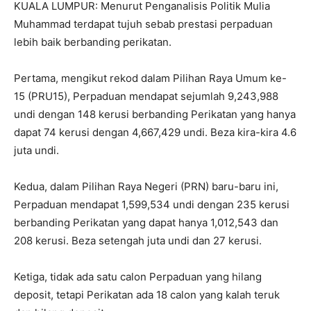
KUALA LUMPUR: Menurut Penganalisis Politik Mulia
Muhammad terdapat tujuh sebab prestasi perpaduan
lebih baik berbanding perikatan.
Pertama, mengikut rekod dalam Pilihan Raya Umum ke-
15 (PRU15), Perpaduan mendapat sejumlah 9,243,988
undi dengan 148 kerusi berbanding Perikatan yang hanya
dapat 74 kerusi dengan 4,667,429 undi. Beza kira-kira 4.6
juta undi.
Kedua, dalam Pilihan Raya Negeri (PRN) baru-baru ini,
Perpaduan mendapat 1,599,534 undi dengan 235 kerusi
berbanding Perikatan yang dapat hanya 1,012,543 dan
208 kerusi. Beza setengah juta undi dan 27 kerusi.
Ketiga, tidak ada satu calon Perpaduan yang hilang
deposit, tetapi Perikatan ada 18 calon yang kalah teruk