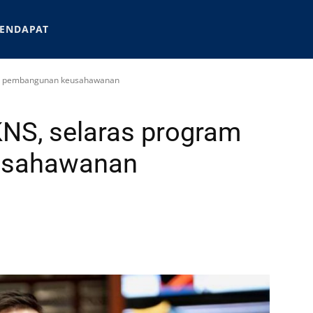
ENDAPAT
am pembangunan keusahawanan
NS, selaras program
usahawanan