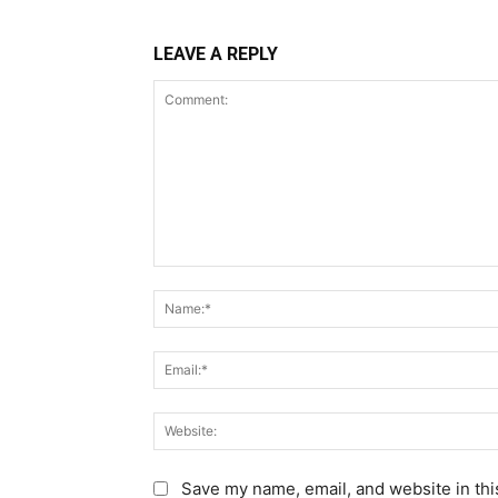
LEAVE A REPLY
C
o
m
m
e
n
t
:
Save my name, email, and website in thi