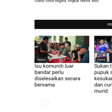
Grafiti cinta negara, tingkat teknik seni
RE
Utama
Utama
Isu komuniti luar
Sukan 
bandar perlu
pupuk 
diselesaikan secara
kesuka
bersama
dan cun
murid