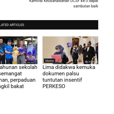
Karnival Keusahawanan UCSF ke-3 dapat
sambutan baik
LATED ARTICLES
Utama
tahunan sekolah
Lima didakwa kemuka
semangat
dokumen palsu
nan, perpaduan
tuntutan insentif
gkil bakat
PERKESO