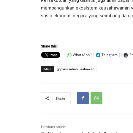
Persekutuan yang dilantik juga akan dapat
membangunkan ekosistem keusahawanan y
sosio ekonomi negara yang seimbang dan 
Share this:
WhatsApp
Telegram
Pr
TAGS
Jppkns sabah usahawan
Share
Previous article