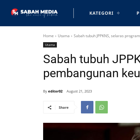
KATEGORI
P
Home
Utama
Sabah tubuh JPPKNS, selaras progr
Utama
Sabah tubuh JPPK
pembangunan ke
By
editor02
August 21, 2023
Share