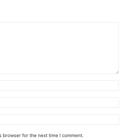
N
a
m
E
e
m
:
a
W
*
i
e
l
b
s browser for the next time I comment.