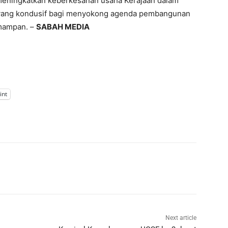
 meningkatkan keberkesanan usaha Kerajaan dalam
ang kondusif bagi menyokong agenda pembangunan
mampan. –
SABAH MEDIA
int
Next article