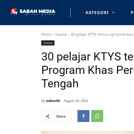
KATEGORI
P
Home
Utama
30 pelajar KTYS terima sijil tamat ku
Utama
30 pelajar KTYS te
Program Khas Per
Tengah
By
editor03
August 29, 2023
Share