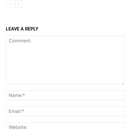
LEAVE A REPLY
Comment:
Na
Ema
Web