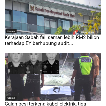
Utama
Kerajaan Sabah fail saman lebih RM2 bilion
terhadap EY berhubung audit...
Utama
Galah besi terkena kabel elektrik, tiga