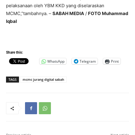
pelaksanaan oleh YBM KKD yang diselaraskan
MCMC,”tambahnya. –
SABAH MEDIA
/
FOTO Muhammad
Iqbal
Share this:
WhatsApp
Telegram
Print
TAGS
mcmc jurang digital sabah