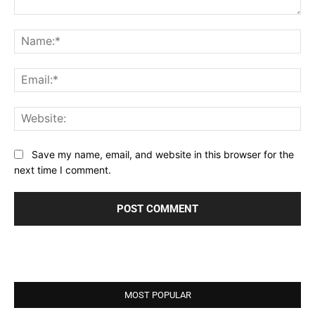
Comment:
Na
Ema
Web
Save my name, email, and website in this browser for the
next time I comment.
MOST POPULAR