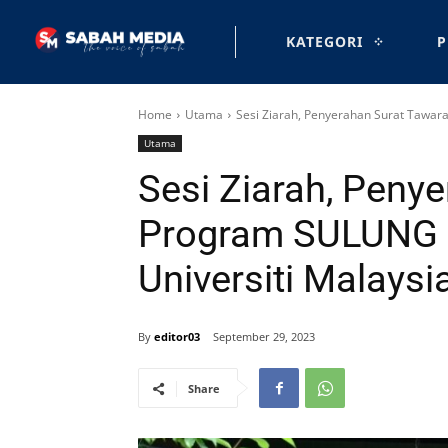
KATEGORI
P
Home
Utama
Sesi Ziarah, Penyerahan Surat Tawara
Utama
Sesi Ziarah, Peny
Program SULUNG 2
Universiti Malays
By
editor03
September 29, 2023
Share