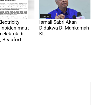
Utama
lectricity
Ismail Sabri Akan
 insiden maut
Didakwa Di Mahkamah
 elektrik di
KL
 Beaufort