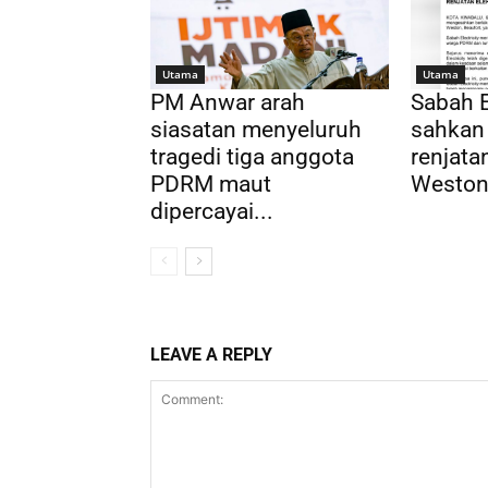
Utama
Utama
PM Anwar arah
Sabah E
siasatan menyeluruh
sahkan
tragedi tiga anggota
renjatan
PDRM maut
Weston,
dipercayai...
LEAVE A REPLY