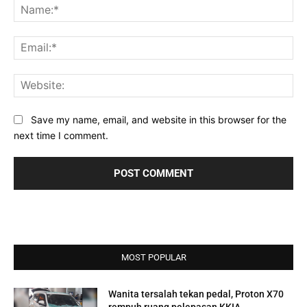
Na
Ema
Web
Save my name, email, and website in this browser for the
next time I comment.
MOST POPULAR
Wanita tersalah tekan pedal, Proton X70
rempuh ruang pelepasan KKIA