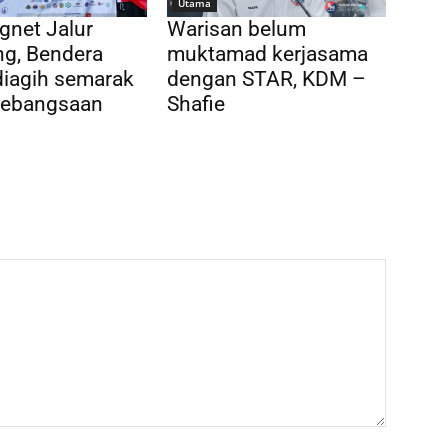
Utama
gnet Jalur
Warisan belum
ng, Bendera
muktamad kerjasama
diagih semarak
dengan STAR, KDM –
Kebangsaan
Shafie