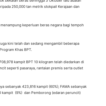
ok bekalan beras sehingga 3 Oktober lalu adalah
ripada 250,000 tan metrik stokpail Kerajaan dan
uk menampung keperluan beras negara bagi tempoh
juga kini telah dan sedang mengambil beberapa
 Program Khas BPT.
708,978 kampit BPT 10 kilogram telah diedarkan di
it seperti pasaraya, rantaian premis serta outlet
aya sebanyak 423,816 kampit (60%); FAMA sebanyak
40 kampit (9%) dan Pemborong (edaran peruncit)