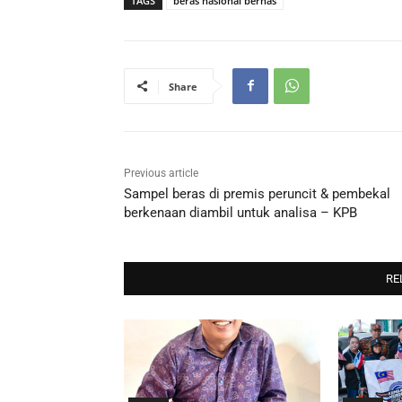
TAGS
beras nasional bernas
Share
Previous article
Sampel beras di premis peruncit & pembekal
berkenaan diambil untuk analisa – KPB
RE