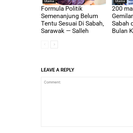
Utama
Utama
Formula Politik
200 ma
Semenanjung Belum
Gemila
Tentu Sesuai Di Sabah,
Sabah 
Sarawak — Salleh
Bulan 
LEAVE A REPLY
Comment: