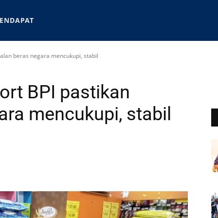
ENDAPAT
alan beras negara mencukupi, stabil
rt BPI pastikan
ara mencukupi, stabil