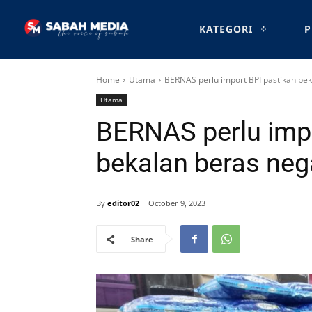
KATEGORI
P
Home
Utama
BERNAS perlu import BPI pastikan bek
Utama
BERNAS perlu impo
bekalan beras neg
By
editor02
October 9, 2023
Share