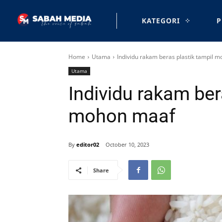
KATEGORI
P
Home
Utama
Individu rakam beras plastik tampil 
Utama
Individu rakam ber
mohon maaf
By
editor02
October 10, 2023
Share