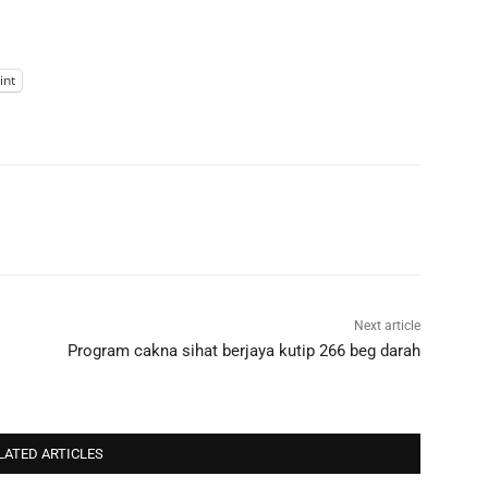
int
Next article
Program cakna sihat berjaya kutip 266 beg darah
LATED ARTICLES