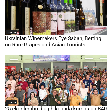
Utama
Ukrainian Winemakers Eye Sabah, Betting
on Rare Grapes and Asian Tourists
Utama
25 ekor lembu diagih kepada kumpulan B40