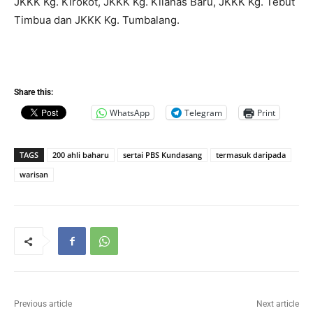
JKKK Kg. Kirokot, JKKK Kg. Kilanas Baru, JKKK Kg. Tebut
Timbua dan JKKK Kg. Tumbalang.
Share this:
WhatsApp
Telegram
Print
TAGS
200 ahli baharu
sertai PBS Kundasang
termasuk daripada
warisan
Previous article
Next article