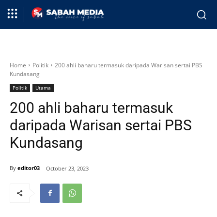
Home
Politik
200 ahli baharu termasuk daripada Warisan sertai PBS
Kundasang
Politik
Utama
200 ahli baharu termasuk
daripada Warisan sertai PBS
Kundasang
By
editor03
October 23, 2023