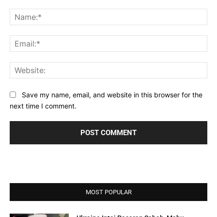
Comment:
Na
Ema
Web
Save my name, email, and website in this browser for the
next time I comment.
MOST POPULAR