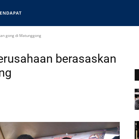
ENDAPAT
kan gong di Matunggong
erusahaan berasaskan
ng