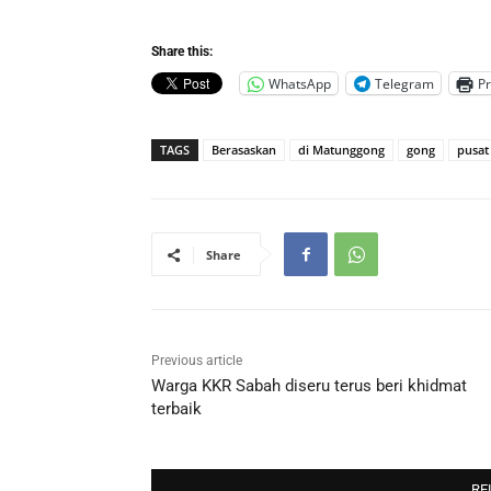
Share this:
WhatsApp
Telegram
Pr
TAGS
Berasaskan
di Matunggong
gong
pusat
Share
Previous article
Warga KKR Sabah diseru terus beri khidmat
terbaik
RE