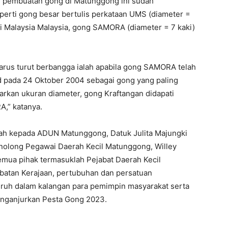
ri pembuatan gong di Matunggong ini sudah
perti gong besar bertulis perkataan UMS (diameter =
iti Malaysia Malaysia, gong SAMORA (diameter = 7 kaki)
harus turut berbangga ialah apabila gong SAMORA telah
rd pada 24 Oktober 2004 sebagai gong yang paling
arkan ukuran diameter, gong Kraftangan didapati
,” katanya.
iah kepada ADUN Matunggong, Datuk Julita Majungki
olong Pegawai Daerah Kecil Matunggong, Willey
mua pihak termasuklah Pejabat Daerah Kecil
atan Kerajaan, pertubuhan dan persatuan
ruh dalam kalangan para pemimpin masyarakat serta
enganjurkan Pesta Gong 2023.