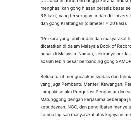
Dr. Joachim turut berbangga kerana Indust
menghasilkan gong hiasan bersaiz besar se
6.8 kaki) yang terseragam indah di Univers
dan gong Kraftangan (diameter = 20 kaki).
“Perkara yang lebih indah dan masyarakat 
dicatatkan di dalam Malaysia Book of Reco
besar di Malaysia. Namun, sekiranya berdas
adalah lebih besar berbanding gong SAMORA
Beliau turut mengucapkan syabas dan tahn
yang juga Pembantu Menteri Kewangan, Pen
Lampaki selaku Pengerusi Penganjur dan se
Matunggong dengan kerjasama beberapa jab
kebudayaan, NGO, dan penglibatan menyelu
semua lapisan masyarakat atas kejayaan m