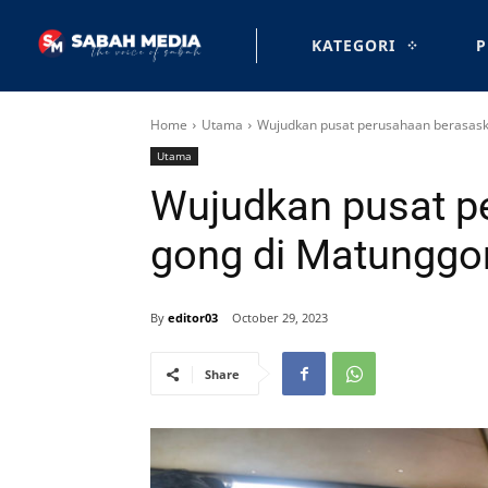
KATEGORI
P
Home
Utama
Wujudkan pusat perusahaan berasas
Utama
Wujudkan pusat p
gong di Matunggo
By
editor03
October 29, 2023
Share