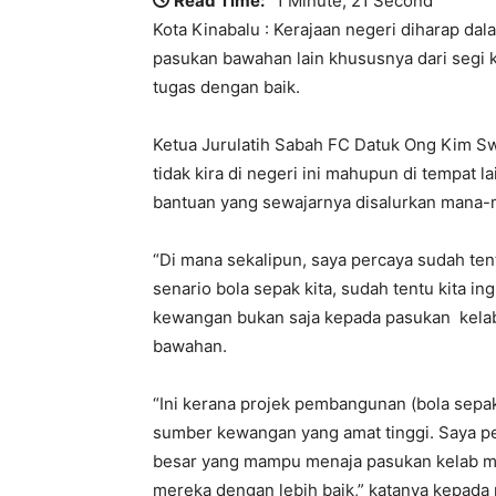
Read Time:
1 Minute, 21 Second
Kota Kinabalu : Kerajaan negeri diharap d
pasukan bawahan lain khususnya dari segi
tugas dengan baik.
Ketua Jurulatih Sabah FC Datuk Ong Kim S
tidak kira di negeri ini mahupun di tempat l
bantuan yang sewajarnya disalurkan mana-
“Di mana sekalipun, saya percaya sudah ten
senario bola sepak kita, sudah tentu kita i
kewangan bukan saja kepada pasukan kelab
bawahan.
“Ini kerana projek pembangunan (bola sepak
sumber kewangan yang amat tinggi. Saya per
besar yang mampu menaja pasukan kelab m
mereka dengan lebih baik,” katanya kepada m