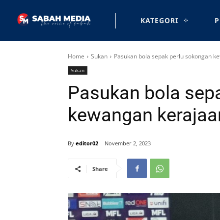
KATEGORI
P
Home
Sukan
Pasukan bola sepak perlu sokongan k
Sukan
Pasukan bola sep
kewangan kerajaa
By
editor02
November 2, 2023
Share