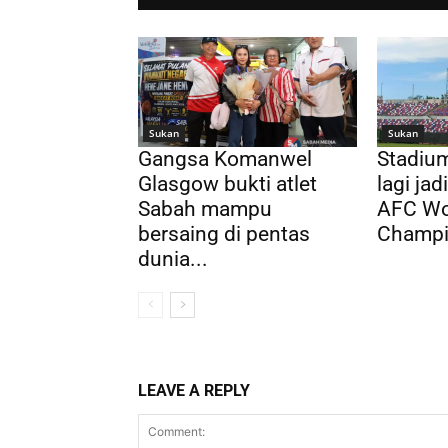
Sukan
Sukan
Gangsa Komanwel
Stadium
Glasgow bukti atlet
lagi ja
Sabah mampu
AFC Wo
bersaing di pentas
Champi
dunia...
LEAVE A REPLY