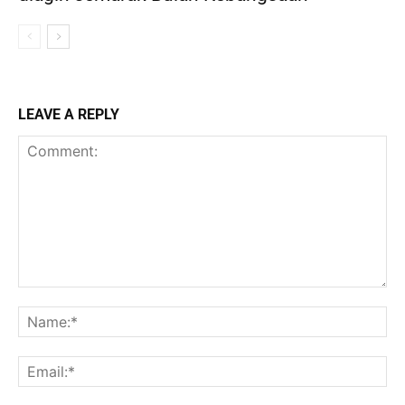
LEAVE A REPLY
Comment:
Na
Ema