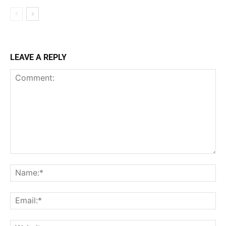
LEAVE A REPLY
Comment:
Na
Ema
Web