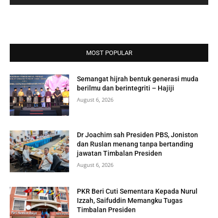
MOST POPULAR
Semangat hijrah bentuk generasi muda
berilmu dan berintegriti – Hajiji
August 6, 2026
Dr Joachim sah Presiden PBS, Joniston
dan Ruslan menang tanpa bertanding
jawatan Timbalan Presiden
August 6, 2026
PKR Beri Cuti Sementara Kepada Nurul
Izzah, Saifuddin Memangku Tugas
Timbalan Presiden