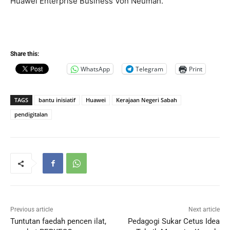
Huawei Enterprise Business Von Neuman.
Share this:
WhatsApp
Telegram
Print
TAGS
bantu inisiatif
Huawei
Kerajaan Negeri Sabah
pendigitalan
Previous article
Next article
Tuntutan faedah pencen ilat,
Pedagogi Sukar Cetus Idea