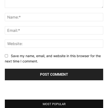
Comment:
Na
Ema
Web
Save my name, email, and website in this browser for the
next time I comment.
MOST POPULAR