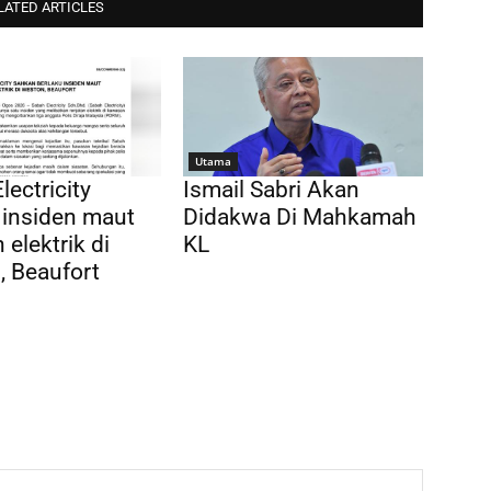
LATED ARTICLES
Utama
lectricity
Ismail Sabri Akan
 insiden maut
Didakwa Di Mahkamah
 elektrik di
KL
 Beaufort