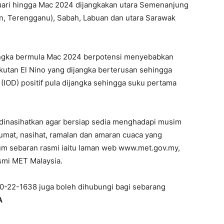
bruari hingga Mac 2024 dijangkakan utara Semenanjung
tan, Terengganu), Sabah, Labuan dan utara Sarawak
angka bermula Mac 2024 berpotensi menyebabkan
ikutan El Nino yang dijangka berterusan sehingga
IOD) positif pula dijangka sehingga suku pertama
h dinasihatkan agar bersiap sedia menghadapi musim
umat, nasihat, ramalan dan amaran cuaca yang
um sebaran rasmi iaitu laman web www.met.gov.my,
smi MET Malaysia.
300-22-1638 juga boleh dihubungi bagi sebarang
A