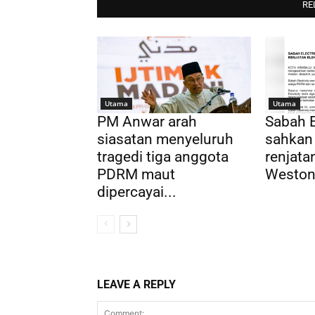
RE
Utama
Utama
PM Anwar arah
Sabah E
siasatan menyeluruh
sahkan
tragedi tiga anggota
renjatan
PDRM maut
Weston,
dipercayai...
LEAVE A REPLY