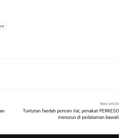
int
Next article
aan
Tuntutan faedah pencen ilat, penakat PERKESO
menurun di pedalaman bawah