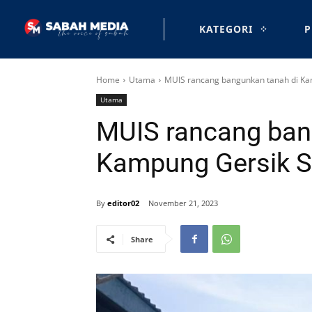
KATEGORI
P
Home
Utama
MUIS rancang bangunkan tanah di Ka
Utama
MUIS rancang ban
Kampung Gersik S
By
editor02
November 21, 2023
Share