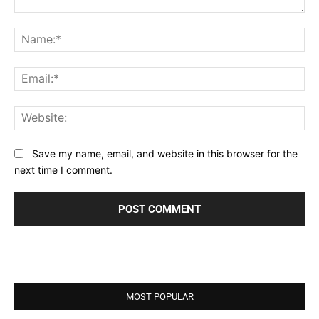
Comment:
Na
Ema
Web
Save my name, email, and website in this browser for the
next time I comment.
MOST POPULAR