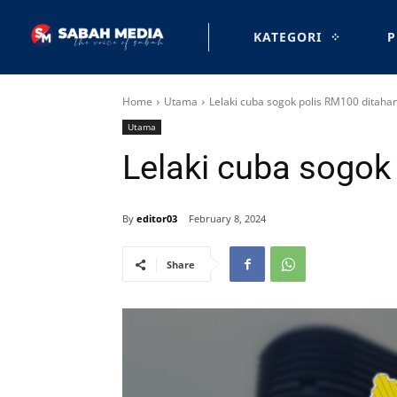
KATEGORI
P
Home
Utama
Lelaki cuba sogok polis RM100 ditaha
Utama
Lelaki cuba sogok
By
editor03
February 8, 2024
Share