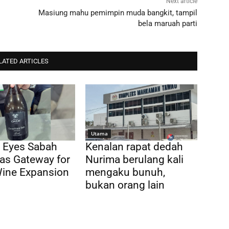
Next article
Masiung mahu pemimpin muda bangkit, tampil
bela maruah parti
LATED ARTICLES
Utama
 Eyes Sabah
Kenalan rapat dedah
as Gateway for
Nurima berulang kali
Wine Expansion
mengaku bunuh,
bukan orang lain