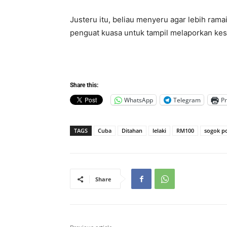
Justeru itu, beliau menyeru agar lebih ram
penguat kuasa untuk tampil melaporkan ke
Share this:
WhatsApp
Telegram
Pr
TAGS
Cuba
Ditahan
lelaki
RM100
sogok po
Share