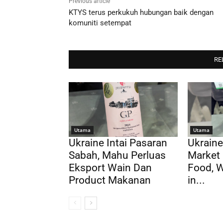
Previous article
KTYS terus perkukuh hubungan baik dengan
komuniti setempat
RE
Utama
Utama
Ukraine Intai Pasaran
Ukraine
Sabah, Mahu Perluas
Market 
Eksport Wain Dan
Food, 
Product Makanan
in...