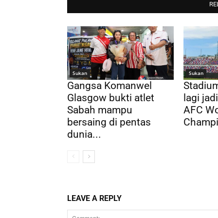
RE
Sukan
Sukan
Gangsa Komanwel
Stadium
Glasgow bukti atlet
lagi ja
Sabah mampu
AFC Wo
bersaing di pentas
Champi
dunia...
LEAVE A REPLY