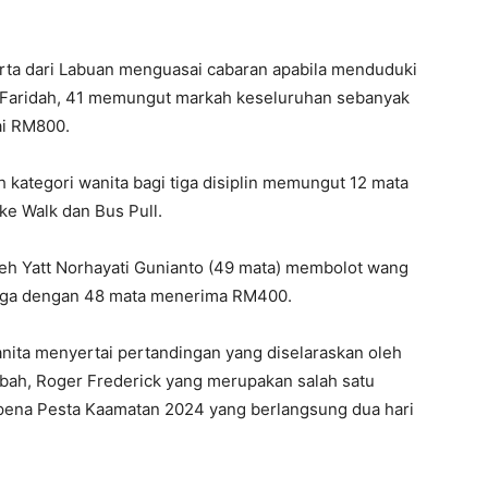
erta dari Labuan menguasai cabaran apabila menduduki
g Faridah, 41 memungut markah keseluruhan sebanyak
ai RM800.
h kategori wanita bagi tiga disiplin memungut 12 mata
oke Walk dan Bus Pull.
eh Yatt Norhayati Gunianto (49 mata) membolot wang
etiga dengan 48 mata menerima RM400.
anita menyertai pertandingan yang diselaraskan oleh
abah, Roger Frederick yang merupakan salah satu
pena Pesta Kaamatan 2024 yang berlangsung dua hari