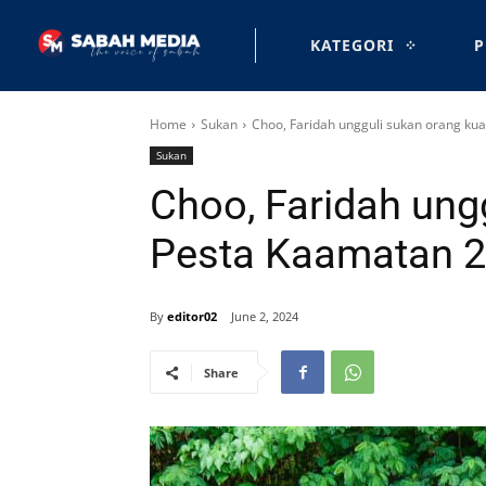
KATEGORI
P
Home
Sukan
Choo, Faridah ungguli sukan orang ku
Sukan
Choo, Faridah ung
Pesta Kaamatan 
By
editor02
June 2, 2024
Share