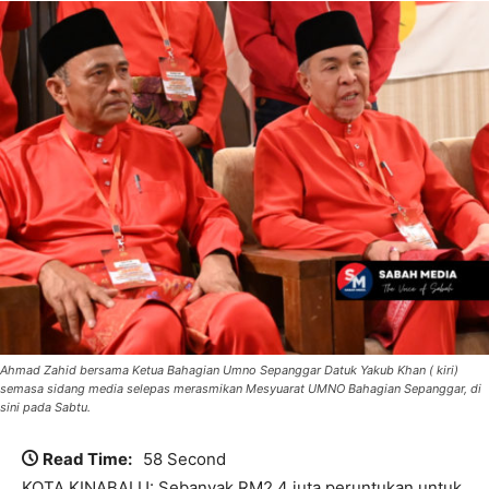
Ahmad Zahid bersama Ketua Bahagian Umno Sepanggar Datuk Yakub Khan ( kiri)
semasa sidang media selepas merasmikan Mesyuarat UMNO Bahagian Sepanggar, di
sini pada Sabtu.
Read Time:
58 Second
KOTA KINABALU: Sebanyak RM2.4 juta peruntukan untuk