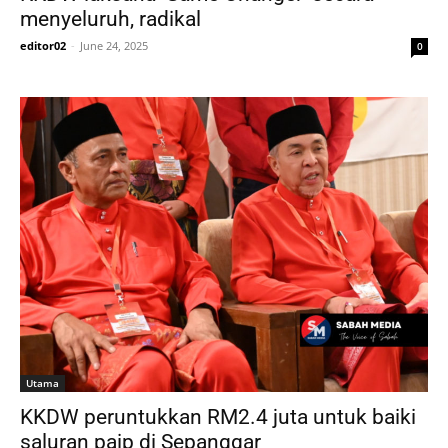
menyeluruh, radikal
editor02
-
June 24, 2025
0
Utama
KKDW peruntukkan RM2.4 juta untuk baiki
saluran paip di Sepanggar