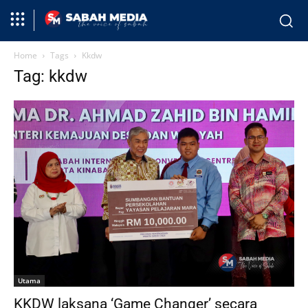
Home
Tags
Kkdw
Tag: kkdw
Utama
KKDW laksana ‘Game Changer’ secara