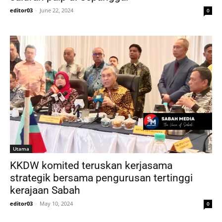
editor03
-
June 22, 2024
0
Utama
KKDW komited teruskan kerjasama
strategik bersama pengurusan tertinggi
kerajaan Sabah
editor03
-
May 10, 2024
0