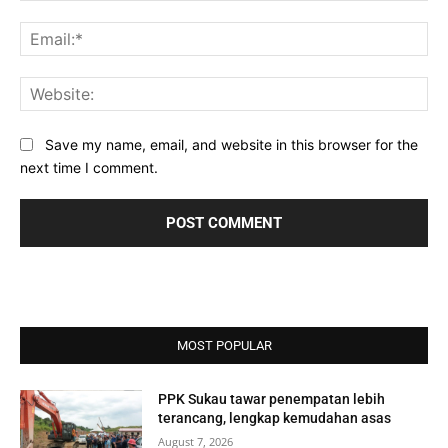
Ema
Web
Save my name, email, and website in this browser for the
next time I comment.
MOST POPULAR
PPK Sukau tawar penempatan lebih
terancang, lengkap kemudahan asas
August 7, 2026