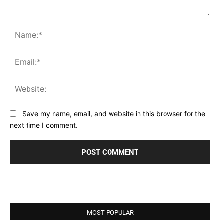
Comment:
Na
Ema
Web
Save my name, email, and website in this browser for the
next time I comment.
MOST POPULAR