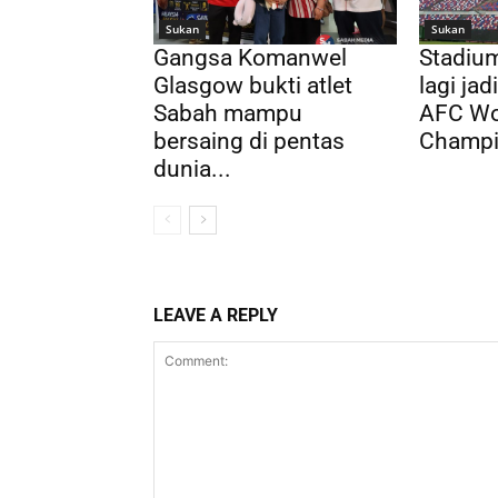
Sukan
Sukan
Gangsa Komanwel
Stadium
Glasgow bukti atlet
lagi ja
Sabah mampu
AFC Wo
bersaing di pentas
Champi
dunia...
LEAVE A REPLY