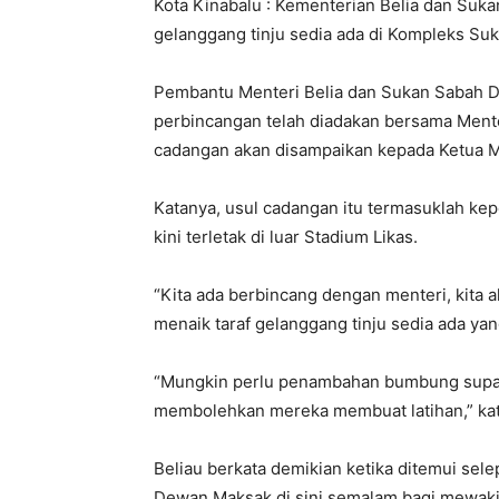
Kota Kinabalu : Kementerian Belia dan Su
gelanggang tinju sedia ada di Kompleks Suka
Pembantu Menteri Belia dan Sukan Sabah Dat
perbincangan telah diadakan bersama Mente
cadangan akan disampaikan kepada Ketua Men
Katanya, usul cadangan itu termasuklah kep
kini terletak di luar Stadium Likas.
“Kita ada berbincang dengan menteri, kita 
menaik taraf gelanggang tinju sedia ada yan
“Mungkin perlu penambahan bumbung supay
membolehkan mereka membuat latihan,” ka
Beliau berkata demikian ketika ditemui se
Dewan Maksak di sini semalam bagi mewakili