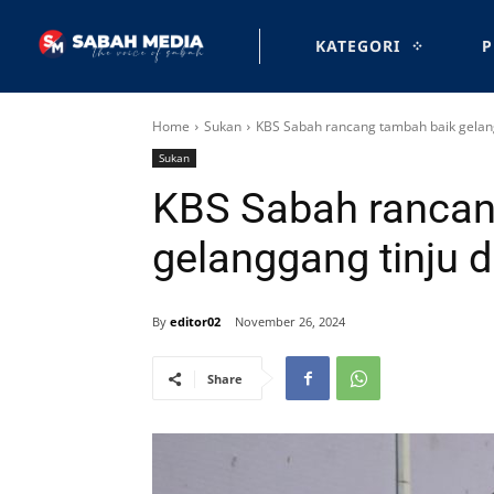
KATEGORI
P
Home
Sukan
KBS Sabah rancang tambah baik gelang
Sukan
KBS Sabah rancan
gelanggang tinju 
By
editor02
November 26, 2024
Share