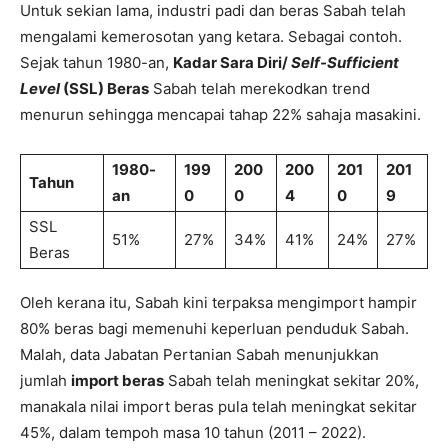
Untuk sekian lama, industri padi dan beras Sabah telah
mengalami kemerosotan yang ketara. Sebagai contoh.
Sejak tahun 1980-an,
Kadar Sara Diri/
Self-Sufficient
Level
(SSL) Beras
Sabah telah merekodkan trend
menurun sehingga mencapai tahap 22% sahaja masakini.
1980-
199
200
200
201
201
Tahun
an
0
0
4
0
9
SSL
51%
27%
34%
41%
24%
27%
Beras
Oleh kerana itu, Sabah kini terpaksa mengimport hampir
80% beras bagi memenuhi keperluan penduduk Sabah.
Malah, data Jabatan Pertanian Sabah menunjukkan
jumlah
import beras
Sabah telah meningkat sekitar 20%,
manakala nilai import beras pula telah meningkat sekitar
45%, dalam tempoh masa 10 tahun (2011 – 2022).