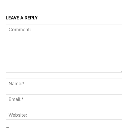
LEAVE A REPLY
Comment:
Na
Ema
Web