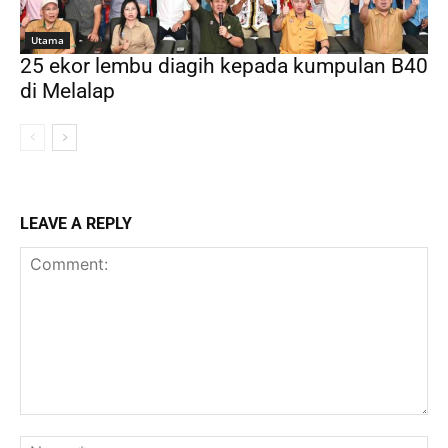
Utama
25 ekor lembu diagih kepada kumpulan B40
di Melalap
LEAVE A REPLY
Comment:
Na