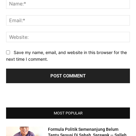
Na
Ema
Web
Save my name, email, and website in this browser for the
next time I comment.
MOST POPULAR
Formula Politik Semenanjung Belum
Tentu Sesuai Di Sabah, Sarawak — Salleh