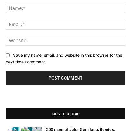
Comment:
Na
Ema
Web
Save my name, email, and website in this browser for the
next time I comment.
MOST POPULAR
200 magnet Jalur Gemilang, Bendera