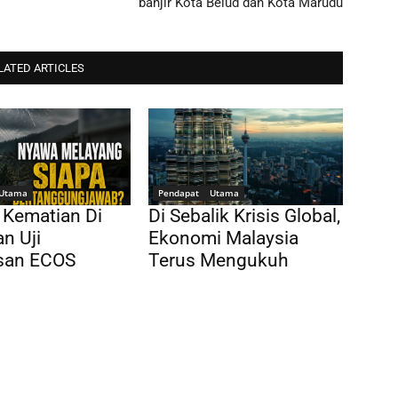
banjir Kota Belud dan Kota Marudu
LATED ARTICLES
Utama
Pendapat
Utama
 Kematian Di
Di Sebalik Krisis Global,
n Uji
Ekonomi Malaysia
san ECOS
Terus Mengukuh