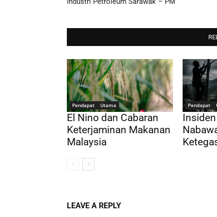
Industri Petroleum Sarawak – PM
RE
Pendapat
Utama
Pendapat
El Nino dan Cabaran
Insiden
Keterjaminan Makanan
Nabawa
Malaysia
Ketega
LEAVE A REPLY