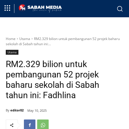
Home
Utama
RM2.329 bilion untuk pembangunan 52 projek baharu
sekolah di Sabah tahun ini:...
Utama
RM2.329 bilion untuk
pembangunan 52 projek
baharu sekolah di Sabah
tahun ini: Fadhlina
By
editor02
May 10, 2025