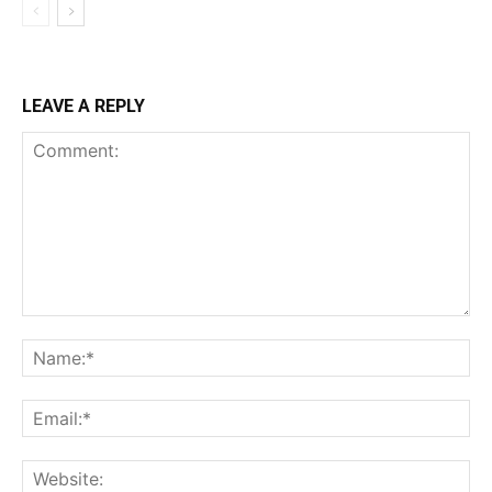
LEAVE A REPLY
Comment:
Na
Ema
Web