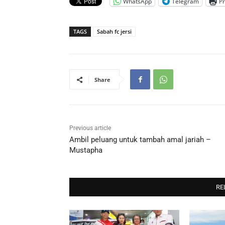
WhatsApp
Telegram
Pr
TAGS
Sabah fc jersi
Share
Previous article
Ambil peluang untuk tambah amal jariah –
Mustapha
RE