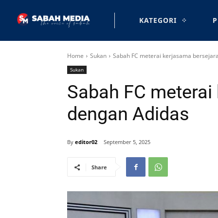
KATEGORI
P
Home
Sukan
Sabah FC meterai kerjasama bersejar
Sukan
Sabah FC meterai 
dengan Adidas
By
editor02
September 5, 2025
Share