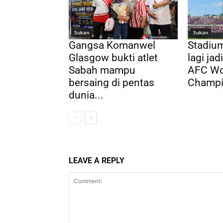
Sukan
Sukan
Gangsa Komanwel
Stadium
Glasgow bukti atlet
lagi ja
Sabah mampu
AFC Wo
bersaing di pentas
Champi
dunia...
LEAVE A REPLY