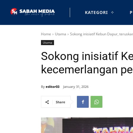
KATEGORI
P
Home
Utama
Sokong inisiatif Kebun Dapur, terus
Utama
Sokong inisiatif K
kecemerlangan pe
By
editor03
January 31, 2026
Share