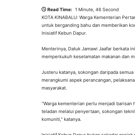
Read Time:
1 Minute, 46 Second
KOTA KINABALU: Warga Kementerian Pertani
untuk berganding bahu dan memberikan k
Inisiatif Kebun Dapur.
Menterinya, Datuk Jamawi Jaafar berkata ini
memperkukuh keselamatan makanan dan mem
Justeru katanya, sokongan daripada semua 
merangkumi aspek perancangan, pelaksanaan
masyarakat.
“Warga kementerian perlu menjadi barisan h
teladan melalui penyertaan, sokongan tekni
komuniti,” katanya.
Inisiatif Kebun Dapur bukan sekadar projek p