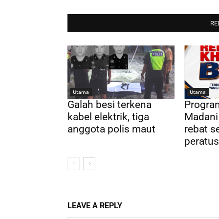
RE
Utama
Utama
Galah besi terkena
Progra
kabel elektrik, tiga
Madani
anggota polis maut
rebat s
peratus
LEAVE A REPLY