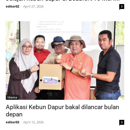
editor02
-
April 27, 2026
0
Utama
Aplikasi Kebun Dapur bakal dilancar bulan
depan
editor03
-
April 12, 2026
0