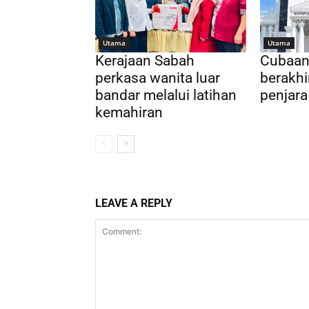
Utama
Utama
Kerajaan Sabah
Cubaan 
perkasa wanita luar
berakhi
bandar melalui latihan
penjara
kemahiran
LEAVE A REPLY