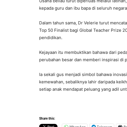
Usaha beliau turut diperluas melalui latih
kepada guru dan ibu bapa di seluruh negar
Dalam tahun sama, Dr Velerie turut mencatat
Top 50 Finalist bagi Global Teacher Prize 20
pendidikan.
Kejayaan itu membuktikan bahawa dari pe
perubahan besar dan memberi inspirasi di p
Ia sekali gus menjadi simbol bahawa inovas
kemewahan, sebaliknya lahir daripada keik
setiap anak mendapat peluang yang adil unt
Share this:
WhatsApp
Telegram
Pr