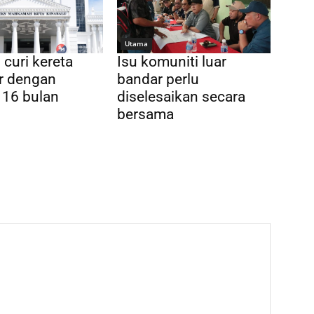
Utama
curi kereta
Isu komuniti luar
r dengan
bandar perlu
 16 bulan
diselesaikan secara
bersama