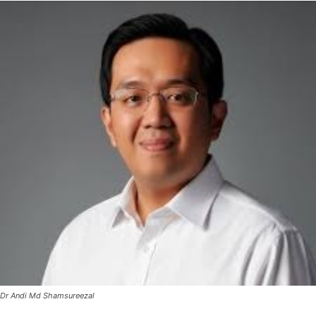
Dr Andi Md Shamsureezal