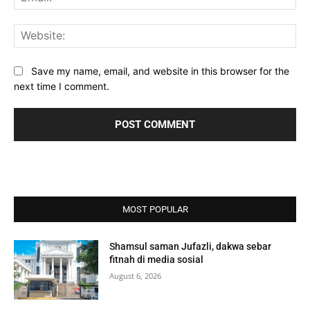
Web
Save my name, email, and website in this browser for the
next time I comment.
MOST POPULAR
Shamsul saman Jufazli, dakwa sebar
fitnah di media sosial
August 6, 2026