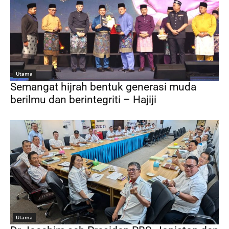
Utama
Semangat hijrah bentuk generasi muda
berilmu dan berintegriti – Hajiji
Utama