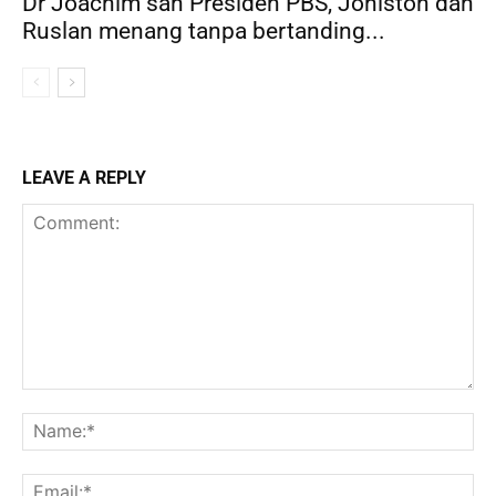
Dr Joachim sah Presiden PBS, Joniston dan
Ruslan menang tanpa bertanding...
LEAVE A REPLY
Comment:
Na
Ema