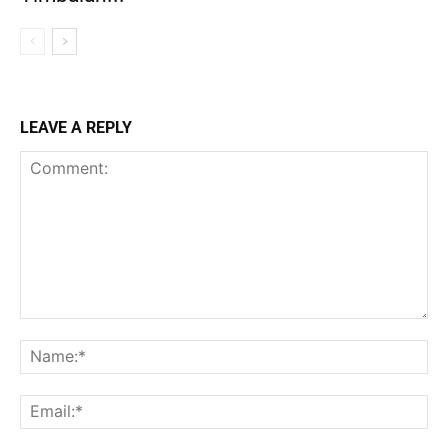
LEAVE A REPLY
Comment:
Na
Ema