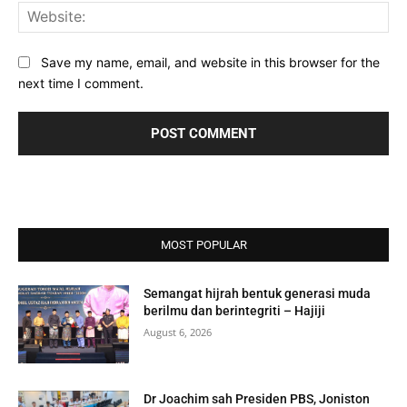
Web
Save my name, email, and website in this browser for the
next time I comment.
MOST POPULAR
Semangat hijrah bentuk generasi muda
berilmu dan berintegriti – Hajiji
August 6, 2026
Dr Joachim sah Presiden PBS, Joniston