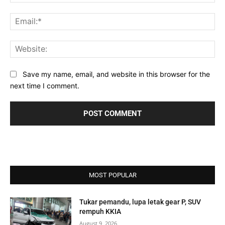
Ema
Web
Save my name, email, and website in this browser for the
next time I comment.
MOST POPULAR
Tukar pemandu, lupa letak gear P, SUV
rempuh KKIA
August 9, 2026