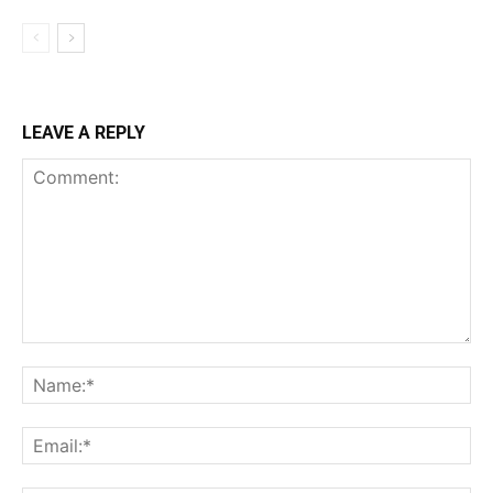
LEAVE A REPLY
Comment:
Na
Ema