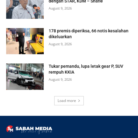
dengan STAR, KDM – Shafie
August 9, 2026
178 premis diperiksa, 66 notis kesalahan
dikeluarkan
August 9, 2026
Tukar pemandu, lupa letak gear P, SUV
rempuh KKIA
August 9, 2026
Load more