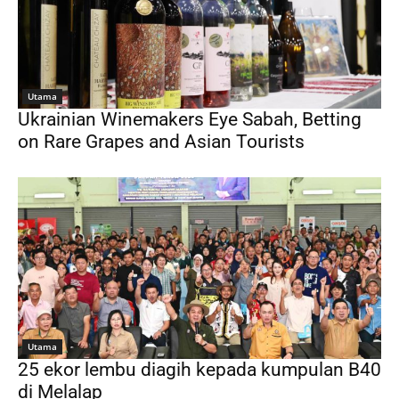
Utama
Ukrainian Winemakers Eye Sabah, Betting
on Rare Grapes and Asian Tourists
Utama
25 ekor lembu diagih kepada kumpulan B40
di Melalap