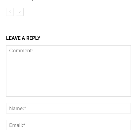
LEAVE A REPLY
Comment:
Na
Ema