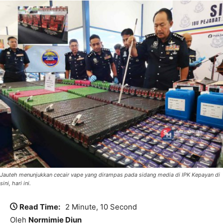
Jauteh menunjukkan cecair vape yang dirampas pada sidang media di IPK Kepayan di
sini, hari ini.
Read Time:
2 Minute, 10 Second
Oleh
Normimie Diun