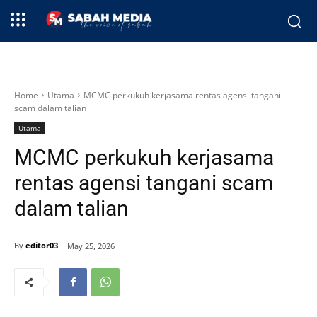
Home
Utama
MCMC perkukuh kerjasama rentas agensi tangani
scam dalam talian
Utama
MCMC perkukuh kerjasama
rentas agensi tangani scam
dalam talian
By
editor03
May 25, 2026